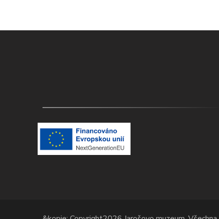
&kopie; Copyright2026
Jarošovo muzeum
. Všechna