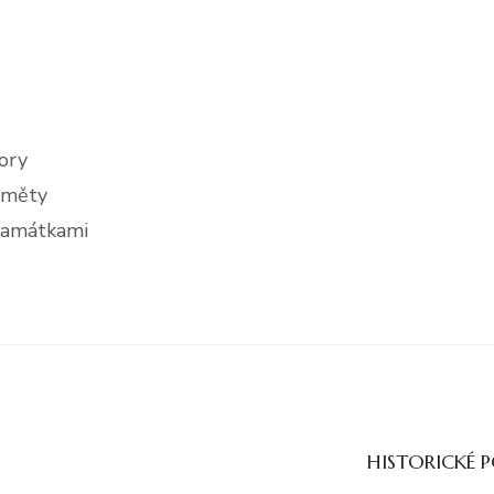
ory
dměty
památkami
HISTORICKÉ 