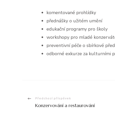
komentované prohlídky
přednášky o užitém umění
edukační programy pro školy
workshopy pro mladé konzervát
preventivní péče o sbírkové pře
odborné exkurze za kulturními 
Navigace
Předchozí příspěvek
Konzervování a restaurování
příspěvku