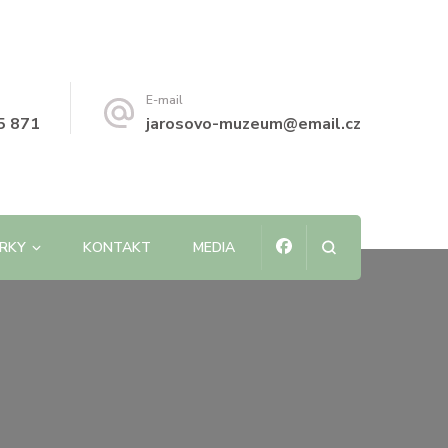
E-mail
5 871
jarosovo-muzeum@email.cz
ÍRKY
KONTAKT
MEDIA